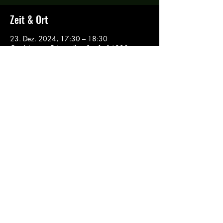
Zeit & Ort
23. Dez. 2024, 17:30 – 18:30
Gerdshagen, Pritzwalker Str. 1, 16928
Gerdshagen, Deutschland
Über die Veranstaltung
Blicke in dich selbst hinein, erfahre dein 
Innerstes neu 
und lasse neue Erfahrungen der Heilung in 
dich einfließen.
Geführte Meditation sind Teil einer 
Meditationsstunde,
ebenso Traumreisen und Einblicke in die 
schamanische 
Kinesiologie und Seelenarbeit.