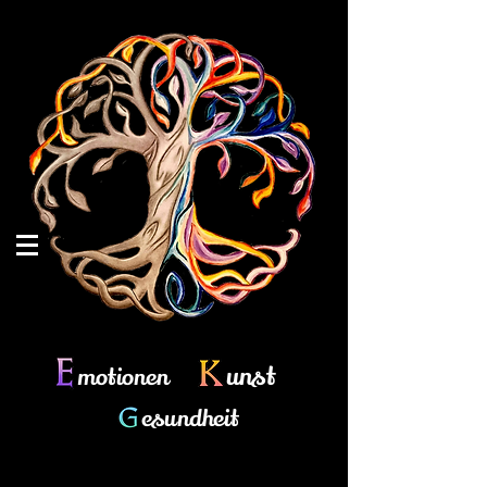
unst
motionen
esundheit